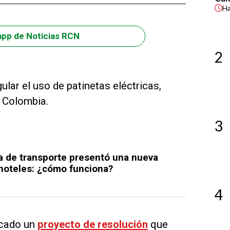
H
app de Noticias RCN
2
ular el uso de patinetas eléctricas,
n Colombia.
3
a de transporte presentó una nueva
 hoteles: ¿cómo funciona?
4
icado un
proyecto de resolución
que