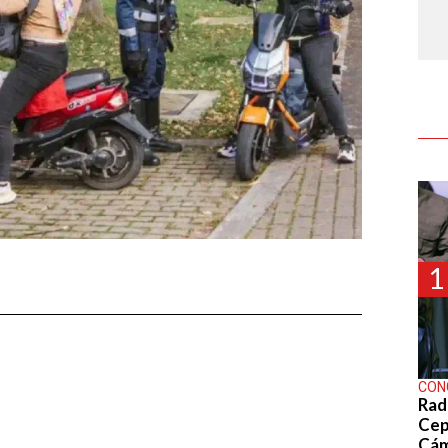
1
CON
Rad
Cep
Cá