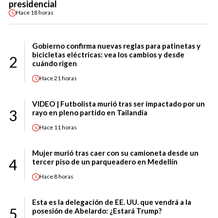
presidencial
Hace
18 horas
Gobierno confirma nuevas reglas para patinetas y
bicicletas eléctricas: vea los cambios y desde
2
cuándo rigen
Hace
21 horas
VIDEO | Futbolista murió tras ser impactado por un
3
rayo en pleno partido en Tailandia
Hace
11 horas
Mujer murió tras caer con su camioneta desde un
4
tercer piso de un parqueadero en Medellín
Hace
8 horas
Esta es la delegación de EE. UU. que vendrá a la
5
posesión de Abelardo: ¿Estará Trump?