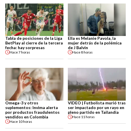
Tabla de posiciones de la Liga
Ella es Melanie Pavola, la
BetPlay al cierre de la tercera
mujer detrás de la polémica
fecha: hay sorpresas
de J Balvin
Hace
7 horas
Hace
8 horas
Omega-3 y otros
VIDEO | Futbolista murió tras
suplementos: Invima alerta
ser impactado por un rayo en
por productos fraudulentos
pleno partido en Tailandia
vendidos en Colombia
Hace
11 horas
Hace
10 horas