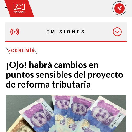
EMISIONES
MAÑANA EXPRESS
ECONOMÍA
¡Ojo! habrá cambios en
EMISIÓN 12:30 PM
puntos sensibles del proyecto
de reforma tributaria
EMISIÓN 7:00 PM
EMISIÓN 11:30 PM