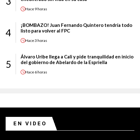
3
Hace
9 horas
¡BOMBAZO! Juan Fernando Quintero tendría todo
4
listo para volver al FPC
Hace
3 horas
Álvaro Uribe llega a Cali y pide tranquilidad en inicio
5
del gobierno de Abelardo de la Espriella
Hace
6 horas
EN VIDEO