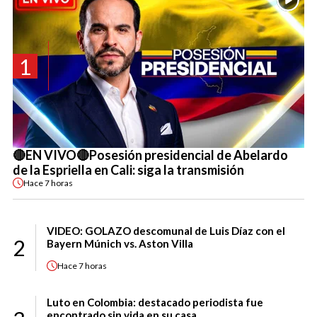
1
🔴EN VIVO🔴Posesión presidencial de Abelardo
de la Espriella en Cali: siga la transmisión
Hace
7 horas
VIDEO: GOLAZO descomunal de Luis Díaz con el
2
Bayern Múnich vs. Aston Villa
Hace
7 horas
Luto en Colombia: destacado periodista fue
encontrado sin vida en su casa