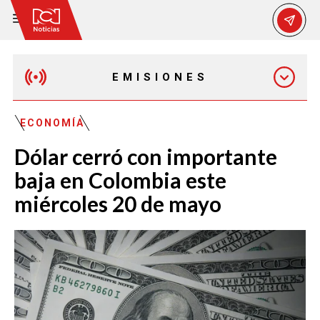
EMISIONES
MAÑANA EXPRESS
ECONOMÍA
Dólar cerró con importante
EMISIÓN 12:30 PM
baja en Colombia este
miércoles 20 de mayo
EMISIÓN 7:00 PM
EMISIÓN 11:30 PM