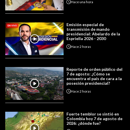
Hace
una hora
Emisión especial de
transmisión de mando
presidencial: Abelardo de la
Espriella 2026 - 2030
Hace
2 horas
Reporte de orden público del
7 de agosto: ¿Cómo se
encuentra el país de cara a la
posesión presidencial?
Hace
2 horas
Fuerte temblor se sintió en
Colombia hoy 7 de agosto de
2026: ¿dónde fue?