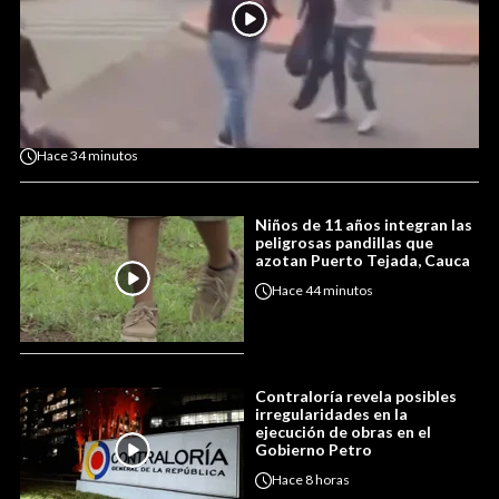
Hace
34 minutos
Niños de 11 años integran las
peligrosas pandillas que
azotan Puerto Tejada, Cauca
Hace
44 minutos
Contraloría revela posibles
irregularidades en la
ejecución de obras en el
Gobierno Petro
Hace
8 horas