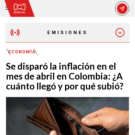
EMISIONES
MAÑANA EXPRESS
ECONOMÍA
Se disparó la inflación en el
EMISIÓN 12:30 PM
mes de abril en Colombia: ¿A
cuánto llegó y por qué subió?
EMISIÓN 7:00 PM
EMISIÓN 11:30 PM