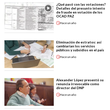
¿Qué pasó con las votaciones?
Detalles del presunto intento
de fraude en votación de los
OCAD PAZ
Hace
un año
Eliminación de estratos: así
cambiarían los servicios
públicos y subsidios en el país
Hace
un año
Alexander López presentó su
renuncia irrevocable como
director del DNP
Hace
un año