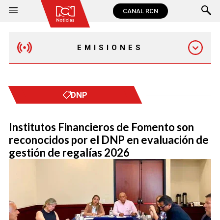
CANAL RCN
EMISIONES
MAÑANA EXPRESS
DNP
EMISIÓN 12:30 PM
Institutos Financieros de Fomento son
reconocidos por el DNP en evaluación de
EMISIÓN 7:00 PM
gestión de regalías 2026
EMISIÓN 11:30 PM