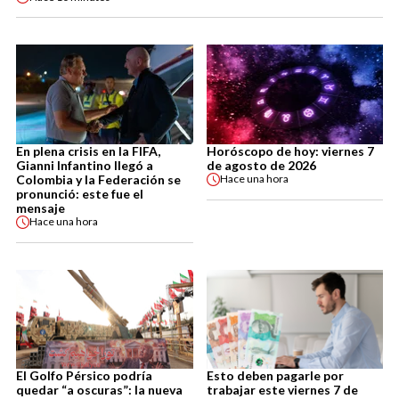
En plena crisis en la FIFA,
Horóscopo de hoy: viernes 7
Gianni Infantino llegó a
de agosto de 2026
Colombia y la Federación se
Hace
una hora
pronunció: este fue el
mensaje
Hace
una hora
El Golfo Pérsico podría
Esto deben pagarle por
quedar “a oscuras”: la nueva
trabajar este viernes 7 de