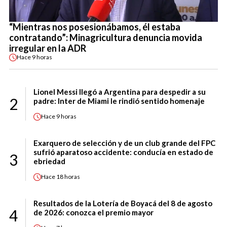
“Mientras nos posesionábamos, él estaba
contratando”: Minagricultura denuncia movida
irregular en la ADR
Hace
9 horas
Lionel Messi llegó a Argentina para despedir a su
2
padre: Inter de Miami le rindió sentido homenaje
Hace
9 horas
Exarquero de selección y de un club grande del FPC
sufrió aparatoso accidente: conducía en estado de
3
ebriedad
Hace
18 horas
Resultados de la Lotería de Boyacá del 8 de agosto
4
de 2026: conozca el premio mayor