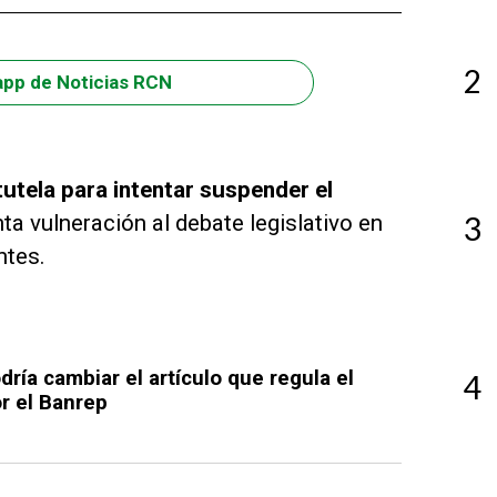
2
app de Noticias RCN
utela para intentar suspender el
a vulneración al debate legislativo en
3
ntes.
ría cambiar el artículo que regula el
4
r el Banrep