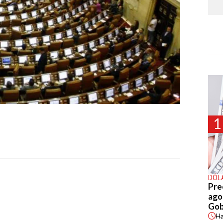
1
DÓL
Pre
agos
Gob
H