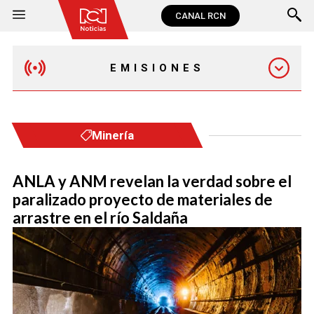
CANAL RCN
EMISIONES
MAÑANA EXPRESS
Minería
EMISIÓN 12:30 PM
ANLA y ANM revelan la verdad sobre el
paralizado proyecto de materiales de
EMISIÓN 7:00 PM
arrastre en el río Saldaña
EMISIÓN 11:30 PM