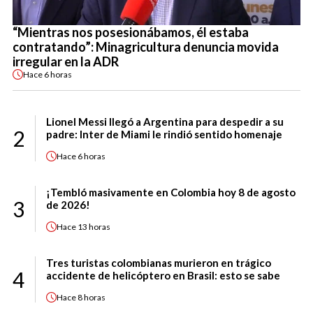
“Mientras nos posesionábamos, él estaba
contratando”: Minagricultura denuncia movida
irregular en la ADR
Hace
6 horas
Lionel Messi llegó a Argentina para despedir a su
2
padre: Inter de Miami le rindió sentido homenaje
Hace
6 horas
¡Tembló masivamente en Colombia hoy 8 de agosto
3
de 2026!
Hace
13 horas
Tres turistas colombianas murieron en trágico
4
accidente de helicóptero en Brasil: esto se sabe
Hace
8 horas