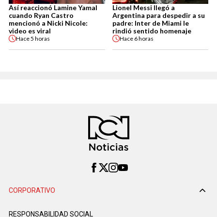
Así reaccionó Lamine Yamal
Lionel Messi llegó a
cuando Ryan Castro
Argentina para despedir a su
mencionó a Nicki Nicole:
padre: Inter de Miami le
video es viral
rindió sentido homenaje
Hace
5 horas
Hace
6 horas
CORPORATIVO
RESPONSABILIDAD SOCIAL