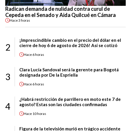
Radican demanda de nulidad contra curul de
Cepeda en el Senado y Aida Quilcué en Cámara
Hace
3 horas
¡Imprescindible cambio en el precio del dólar en el
2
cierre de hoy 6 de agosto de 2026! Así se cotizó
Hace
6 horas
Clara Lucía Sandoval será la gerente para Bogotá
3
designada por De la Espriella
Hace
6 horas
¿Habrá restricción de parrillero en moto este 7 de
4
agosto? Estas son las ciudades confirmadas
Hace
10 horas
Figura de la televisión murió en trágico accidente