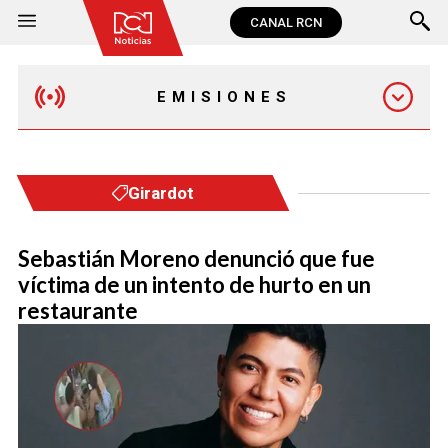
CANAL RCN
EMISIONES
MAÑANA EXPRESS
Girardot
EMISIÓN 12:30 PM
Sebastián Moreno denunció que fue
víctima de un intento de hurto en un
EMISIÓN 7:00 PM
restaurante
EMISIÓN 11:30 PM