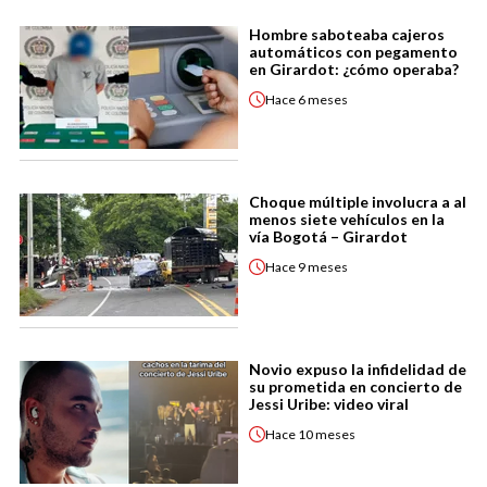
Hombre saboteaba cajeros
automáticos con pegamento
en Girardot: ¿cómo operaba?
Hace
6 meses
Choque múltiple involucra a al
menos siete vehículos en la
vía Bogotá – Girardot
Hace
9 meses
Novio expuso la infidelidad de
su prometida en concierto de
Jessi Uribe: video viral
Hace
10 meses